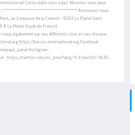
International! Cette vidéo vous a plu? Abonnez-vous pour
 ! ***************************************** Retrouvez-nous
aris, au 1 impasse de la Cokerie - 93210 La Plaine Saint-
ER B La Plaine Stade de France)
ez-nous également sur nos différents sites et nos réseaux
ional.org https://live.crc-international.org Facebook :
mepage_panel Instagram :
r : https://twitter.com/crc_inter?lang=fr A bientôt ! #CRC