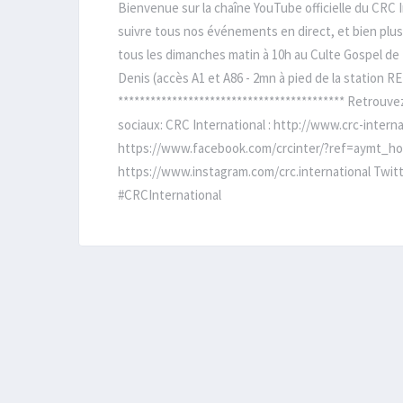
Bienvenue sur la chaîne YouTube officielle du CRC 
suivre tous nos événements en direct, et bien plus
tous les dimanches matin à 10h au Culte Gospel de P
Denis (accès A1 et A86 - 2mn à pied de la station R
****************************************** Retrouv
sociaux: CRC International : http://www.crc-internat
https://www.facebook.com/crcinter/?ref=aymt_ho
https://www.instagram.com/crc.international Twitte
#CRCInternational