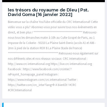
les trésors du royaume de Dieu | Pst.
David Goma [16 janvier 2022]
Bienvenue sur la chaîne YouTube officielle du CRC International! Cette
vidéo vous a plu? Abonnez-vous pour suivre tous nos événements en
direct, et bien plus ! ***************************************** Retrouvez-
nous tous les dimanches matin à 10h au Culte Gospel de Paris, au 1
impasse de la Cokerie - 93210 La Plaine Saint-Denis (accès A1 et A86 -
2mn à pied de la station RER B La Plaine Stade de France)
****************************************** Retrouvez-nous également sur
nos différents sites et nos réseaux sociaux: CRC International :
http://www.crc-international.org https://live.crc-international.org
Facebook : https://www.facebook.com/crcinter/?
ref=aymt_homepage_panel Instagram :
https://www.instagram.com/crc.international Twitter :
https://twitter.com/crc_inter?lang=fr A bientôt ! #CRC
#CRCInternational