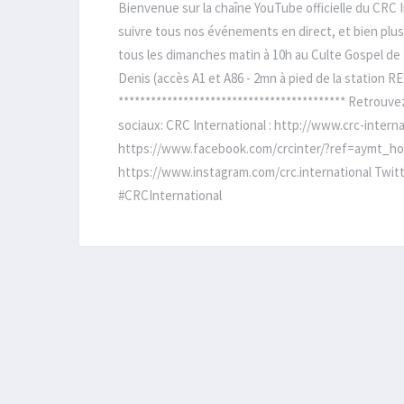
Bienvenue sur la chaîne YouTube officielle du CRC 
suivre tous nos événements en direct, et bien plus
tous les dimanches matin à 10h au Culte Gospel de P
Denis (accès A1 et A86 - 2mn à pied de la station R
****************************************** Retrouv
sociaux: CRC International : http://www.crc-internat
https://www.facebook.com/crcinter/?ref=aymt_ho
https://www.instagram.com/crc.international Twitte
#CRCInternational