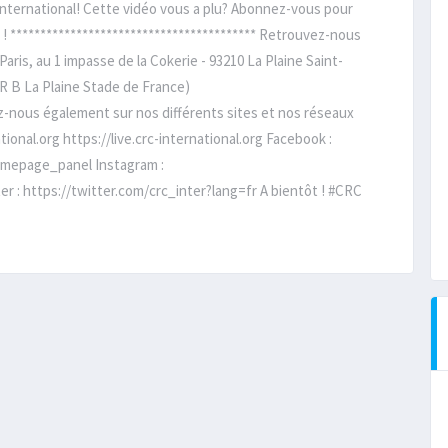
International! Cette vidéo vous a plu? Abonnez-vous pour
 ! ***************************************** Retrouvez-nous
aris, au 1 impasse de la Cokerie - 93210 La Plaine Saint-
ER B La Plaine Stade de France)
ez-nous également sur nos différents sites et nos réseaux
ional.org https://live.crc-international.org Facebook :
mepage_panel Instagram :
r : https://twitter.com/crc_inter?lang=fr A bientôt ! #CRC