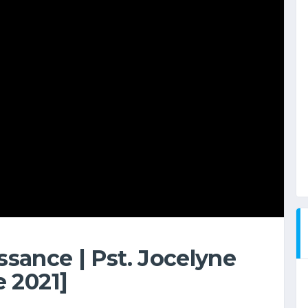
ssance | Pst. Jocelyne
 2021]