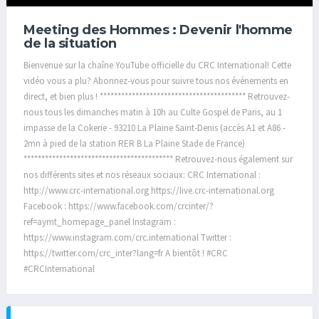
Meeting des Hommes : Devenir l'homme
de la situation
Bienvenue sur la chaîne YouTube officielle du CRC International! Cette
vidéo vous a plu? Abonnez-vous pour suivre tous nos événements en
direct, et bien plus ! ***************************************** Retrouvez-
nous tous les dimanches matin à 10h au Culte Gospel de Paris, au 1
impasse de la Cokerie - 93210 La Plaine Saint-Denis (accès A1 et A86 -
2mn à pied de la station RER B La Plaine Stade de France)
****************************************** Retrouvez-nous également sur
nos différents sites et nos réseaux sociaux: CRC International :
http://www.crc-international.org https://live.crc-international.org
Facebook : https://www.facebook.com/crcinter/?
ref=aymt_homepage_panel Instagram :
https://www.instagram.com/crc.international Twitter :
https://twitter.com/crc_inter?lang=fr A bientôt ! #CRC
#CRCInternational